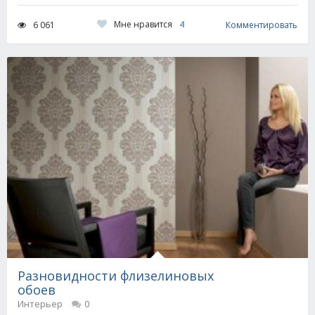
Мне нравится
4
6 061
Комментировать
Разновидности флизелиновых
обоев
Интерьер
0