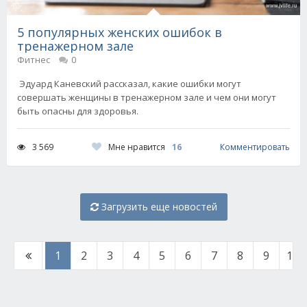
5 популярных женских ошибок в
тренажерном зале
Фитнес
0
Эдуард Каневский рассказал, какие ошибки могут
совершать женщины в тренажерном зале и чем они могут
быть опасны для здоровья.
Мне нравится
16
3 569
Комментировать
Загрузить еще новостей
1
2
3
4
5
6
7
8
9
10